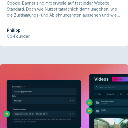
Cookie-Banner sind mittlerweile auf fast jeder Website
Standard. Doch wie Nutzer tatsächlich damit umgehen, wie
die Zustimmungs- und Ablehnungsraten aussehen und wie
viele Banner wirklich DSGVO-konform sind, bleibt oft unklar.
Um mehr Transparenz zu schaffen, haben wir die
Philipp
wichtigsten Studien der letzten Jahre zusammengetragen
Co-Founder
und ausgewertet. Insgesamt haben wir 29 Studien
zusammengestellt, die verschiedene Aspekte von Cookie-
Bannern beleuchten.