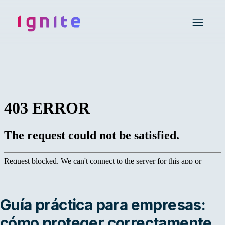
Ignite • Video Experience Cloud
Open 
Guía práctica para empresas:
cómo proteger correctamente