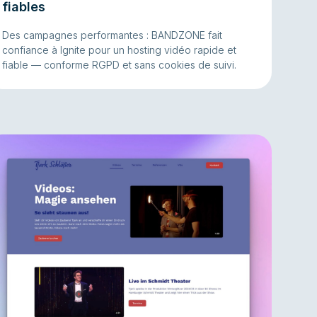
fiables
Des campagnes performantes : BANDZONE fait
confiance à Ignite pour un hosting vidéo rapide et
fiable — conforme RGPD et sans cookies de suivi.