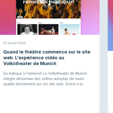
20 février 2026
Quand le théâtre commence sur le site
web. L'expérience vidéo au
Volkstheater de Munich
Du statique à l'immersif. Le Volkstheater de Munich
intègre désormais des vidéos autoplay de haute
qualité directement sur son site web. Grâce à la
diffusion First-Party, un hosting respectueux de la vie
privée et une collaboration technique étroite, la vidéo
devient partie intégrante de la mise en scène
numérique.