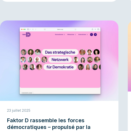
s'empêcher de l'inscrire sur leur shortlist. La vidéo est
leur outil principal pour y parvenir.
23 juillet 2025
Faktor D rassemble les forces
démocratiques – propulsé par la