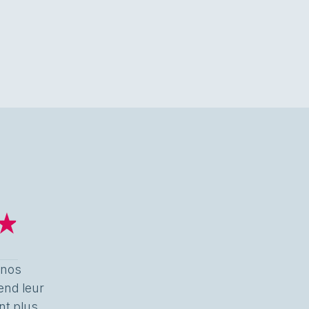
 nos
rend leur
nt plus