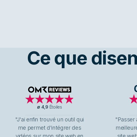
Ce que disent
OMR Reviews
∅
4,9
Étoiles
"J'ai enfin trouvé un outil qui
"Passer à
me permet d'intégrer des
meilleur
vidéos sur mon site web en
site we