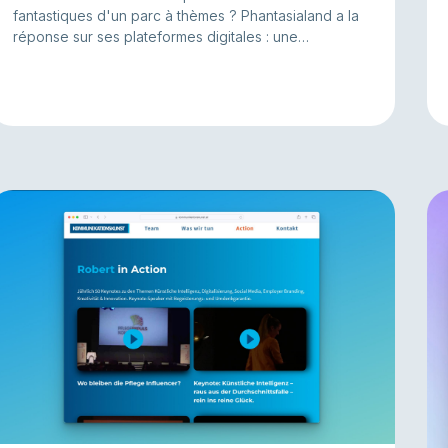
fantastiques d'un parc à thèmes ? Phantasialand a la
réponse sur ses plateformes digitales : une
expérience web haut de gamme, riche en vidéos
soigneusement réalisées qui transmettent des
émotions, éveillent l'enthousiasme et donnent envie
de vivre l'expérience immersive réelle.