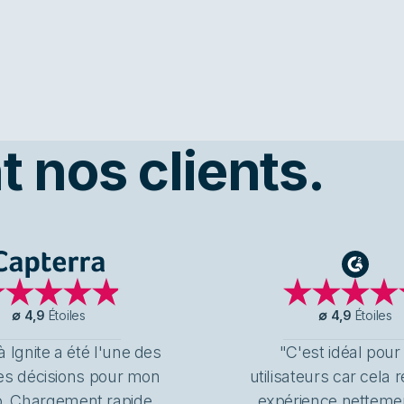
 nos clients.
Capterra
G2
∅
4,9
Étoiles
∅
4,9
Étoiles
 Ignite a été l'une des
"C'est idéal pour
es décisions pour mon
utilisateurs car cela 
b. Chargement rapide,
expérience netteme