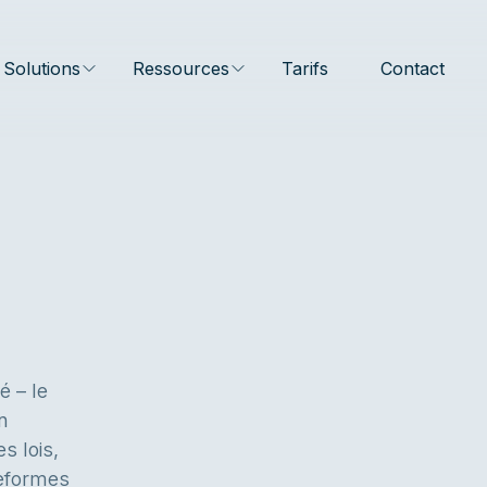
Solutions
Ressources
Tarifs
Contact
é – le
n
s lois,
teformes