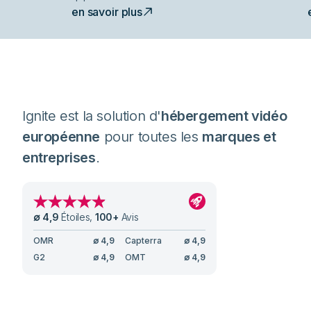
en savoir plus
Ignite est la solution d'
hébergement vidéo
européenne
pour toutes les
marques et
entreprises
.
∅
4,9
Étoiles
,
100
+
Avis
OMR
∅
4,9
Capterra
∅
4,9
G2
∅
4,9
OMT
∅
4,9