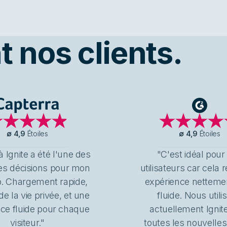
 nos clients.
Capterra
G2
∅
4,9
Étoiles
∅
4,9
Étoiles
 Ignite a été l'une des
"C'est idéal pour
es décisions pour mon
utilisateurs car cela 
b. Chargement rapide,
expérience netteme
de la vie privée, et une
fluide. Nous utili
ce fluide pour chaque
actuellement Ignit
visiteur."
toutes les nouvelles