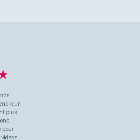
 nos
rend leur
nt plus
sons
e pour
 vidéos