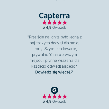
Capterra
∅
4,9
Gwiazdki
"Przejście na Ignite było jedną z
najlepszych decyzji dla mojej
strony. Szybkie ładowanie,
prywatność na pierwszym
miejscu i płynne wrażenia dla
każdego odwiedzającego."
Dowiedz się więcej
G2
∅
4,9
Gwiazdki