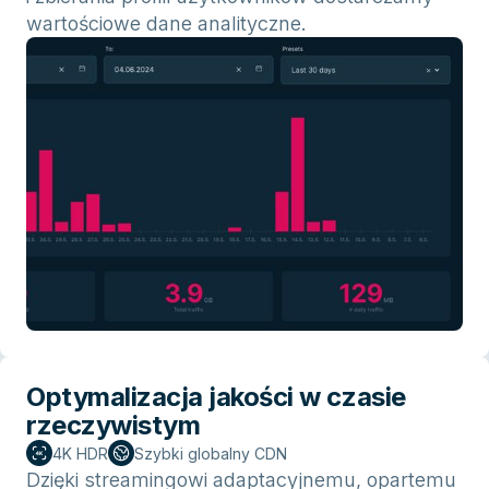
wartościowe dane analityczne.
Optymalizacja jakości w czasie
rzeczywistym
4K HDR
Szybki globalny CDN
Dzięki streamingowi adaptacyjnemu, opartemu