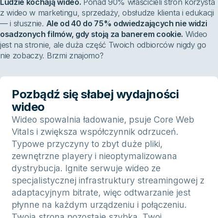
Ludzie kochają wideo.
Ponad 90% właścicieli stron korzysta
z wideo w marketingu, sprzedaży, obsłudze klienta i edukacji
— i słusznie.
Ale od 40 do 75% odwiedzających nie widzi
osadzonych filmów, gdy stoją za banerem cookie.
Wideo
jest na stronie, ale duża część Twoich odbiorców nigdy go
nie zobaczy. Brzmi znajomo?
Pozbądź się słabej wydajności
wideo
Wideo spowalnia ładowanie, psuje Core Web
Vitals i zwiększa współczynnik odrzuceń.
Typowe przyczyny to zbyt duże pliki,
zewnętrzne playery i nieoptymalizowana
dystrybucja. Ignite serwuje wideo ze
specjalistycznej infrastruktury streamingowej z
adaptacyjnym bitrate, więc odtwarzanie jest
płynne na każdym urządzeniu i połączeniu.
Twoja strona pozostaje szybka. Twoi