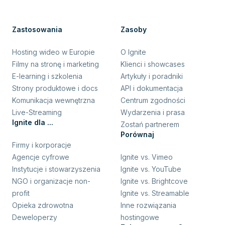
Zastosowania
Zasoby
Hosting wideo w Europie
O Ignite
Filmy na stronę i marketing
Klienci i showcases
E-learning i szkolenia
Artykuły i poradniki
Strony produktowe i docs
API i dokumentacja
Komunikacja wewnętrzna
Centrum zgodności
Live-Streaming
Wydarzenia i prasa
Ignite dla ...
Zostań partnerem
Porównaj
Firmy i korporacje
Agencje cyfrowe
Ignite vs. Vimeo
Instytucje i stowarzyszenia
Ignite vs. YouTube
NGO i organizacje non-
Ignite vs. Brightcove
profit
Ignite vs. Streamable
Opieka zdrowotna
Inne rozwiązania
Deweloperzy
hostingowe