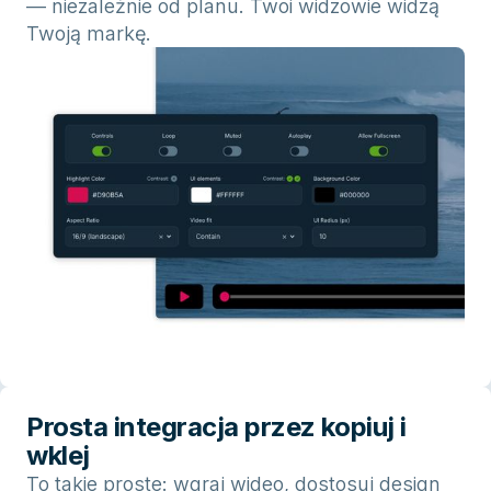
— niezależnie od planu. Twoi widzowie widzą
Twoją markę.
Prosta integracja przez kopiuj i
wklej
To takie proste: wgraj wideo, dostosuj design