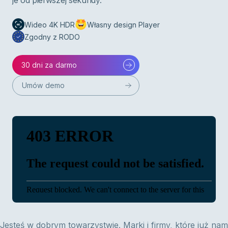
je od pierwszej sekundy.
Wideo 4K HDR
Własny design Player
Zgodny z RODO
30 dni za darmo
Umów demo
Jesteś w dobrym towarzystwie. Marki i firmy, które już nam