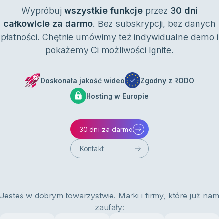
Wypróbuj
wszystkie funkcje
przez
30 dni
całkowicie za darmo
. Bez subskrypcji, bez danych
płatności. Chętnie umówimy też indywidualne demo i
pokażemy Ci możliwości Ignite.
Doskonała jakość wideo
Zgodny z RODO
Hosting w Europie
30 dni za darmo
Kontakt
Jesteś w dobrym towarzystwie. Marki i firmy, które już nam
zaufały: