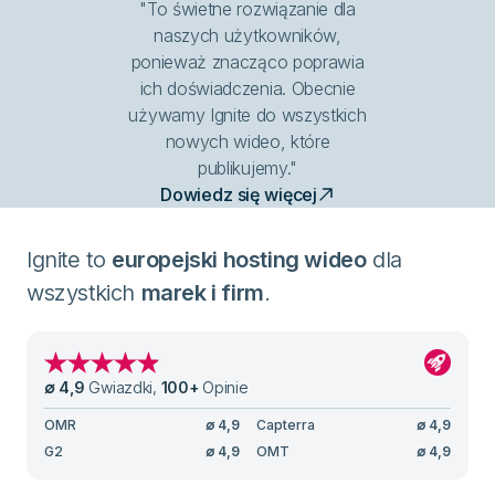
"To świetne rozwiązanie dla
naszych użytkowników,
ponieważ znacząco poprawia
ich doświadczenia. Obecnie
używamy Ignite do wszystkich
nowych wideo, które
publikujemy."
Dowiedz się więcej
Ignite to
europejski hosting wideo
dla
wszystkich
marek i firm
.
∅
4,9
Gwiazdki
,
100
+
Opinie
OMR
∅
4,9
Capterra
∅
4,9
G2
∅
4,9
OMT
∅
4,9