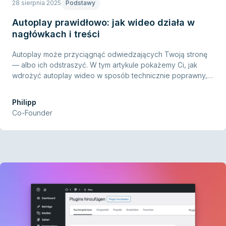
28 sierpnia 2025
Podstawy
Autoplay prawidłowo: jak wideo działa w
nagłówkach i treści
Autoplay może przyciągnąć odwiedzających Twoją stronę
— albo ich odstraszyć. W tym artykule pokażemy Ci, jak
wdrożyć autoplay wideo w sposób technicznie poprawny,
zgodny z prawem i przyjazny dla użytkownika. Znajdziesz tu
praktyczne przykłady, najlepsze praktyki i wskazówki prosto
Philipp
z prawdziwych projektów klientów.
Co-Founder