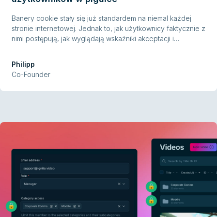
Banery cookie stały się już standardem na niemal każdej
stronie internetowej. Jednak to, jak użytkownicy faktycznie z
nimi postępują, jak wyglądają wskaźniki akceptacji i
odrzuceń oraz ile banerów jest naprawdę zgodnych z
RODO, często pozostaje niejasne. Aby zwiększyć
Philipp
przejrzystość, zebraliśmy i przeanalizowaliśmy
Co-Founder
najważniejsze badania z ostatnich lat. Łącznie zestawiliśmy
29 badań, które rzucają światło na różne aspekty banerów
cookie.