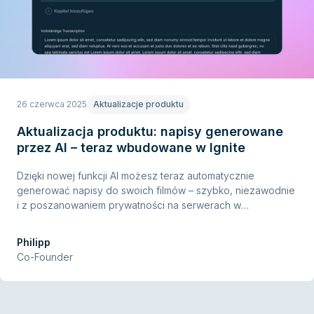
26 czerwca 2025
Aktualizacje produktu
Aktualizacja produktu: napisy generowane
przez AI – teraz wbudowane w Ignite
Dzięki nowej funkcji AI możesz teraz automatycznie
generować napisy do swoich filmów – szybko, niezawodnie
i z poszanowaniem prywatności na serwerach w
Niemczech. Nie potrzebujesz umiejętności technicznych ani
dodatkowych narzędzi – po prostu wybierz wideo, wskaż
Philipp
język, kliknij start i gotowe.
Co-Founder