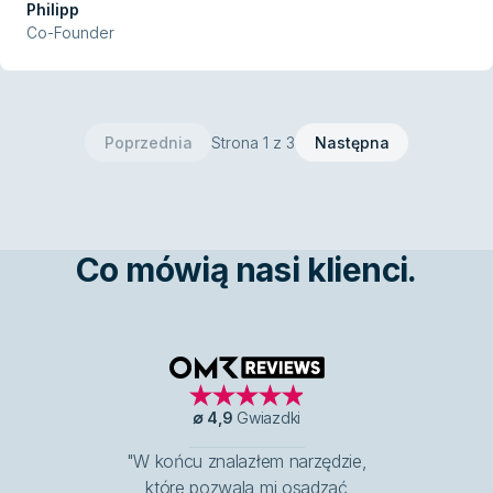
Philipp
Co-Founder
Poprzednia
Strona 1 z 3
Następna
Co mówią nasi klienci.
OMR Reviews
∅
4,9
Gwiazdki
"W końcu znalazłem narzędzie,
które pozwala mi osadzać