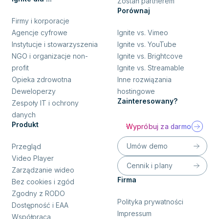
Zostań partnerem
Porównaj
Firmy i korporacje
Agencje cyfrowe
Ignite vs. Vimeo
Instytucje i stowarzyszenia
Ignite vs. YouTube
NGO i organizacje non-
Ignite vs. Brightcove
profit
Ignite vs. Streamable
Opieka zdrowotna
Inne rozwiązania
Deweloperzy
hostingowe
Zainteresowany?
Zespoły IT i ochrony
danych
Produkt
Wypróbuj za darmo
Umów demo
Przegląd
Video Player
Cennik i plany
Zarządzanie wideo
Firma
Bez cookies i zgód
Zgodny z RODO
Polityka prywatności
Dostępność i EAA
Impressum
Współpraca