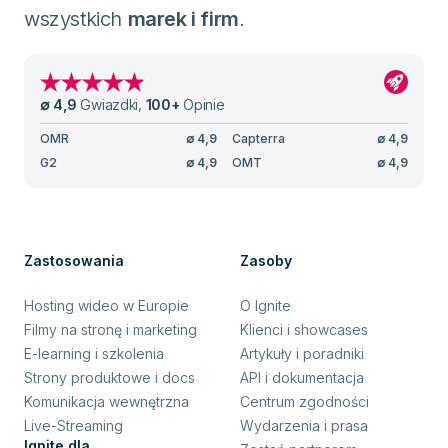
wszystkich
marek i firm
.
∅
4,9
Gwiazdki
,
100
+
Opinie
OMR
∅
4,9
Capterra
∅
4,9
G2
∅
4,9
OMT
∅
4,9
Zastosowania
Zasoby
Hosting wideo w Europie
O Ignite
Filmy na stronę i marketing
Klienci i showcases
E-learning i szkolenia
Artykuły i poradniki
Strony produktowe i docs
API i dokumentacja
Komunikacja wewnętrzna
Centrum zgodności
Live-Streaming
Wydarzenia i prasa
Ignite dla ...