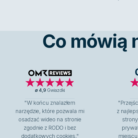
Co mówią na
OMR Reviews
∅
4,9
Gwiazdki
"W końcu znalazłem
"Przejśc
narzędzie, które pozwala mi
z najlep
osadzać wideo na stronie
strony
zgodnie z RODO i bez
prywa
dodatkowych cookies."
miejscu