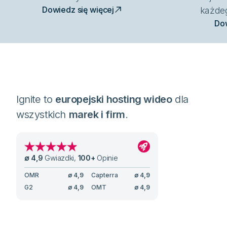
Dowiedz się więcej
każde
Dow
Ignite to
europejski hosting wideo
dla
wszystkich
marek i firm
.
∅
4,9
Gwiazdki
,
100
+
Opinie
OMR
∅
4,9
Capterra
∅
4,9
G2
∅
4,9
OMT
∅
4,9