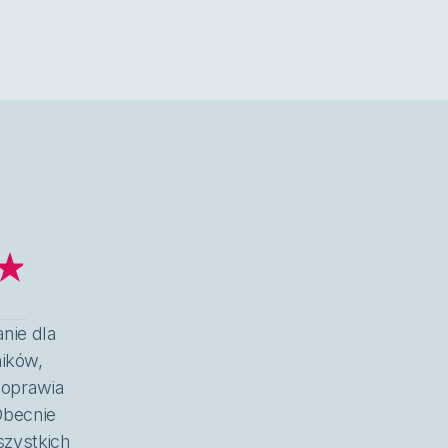
nie dla
ików,
poprawia
Obecnie
zystkich