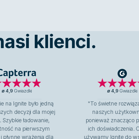
si klienci.
Capterra
G2
∅
4,9
Gwiazdki
∅
4,9
Gwiazdki
ie na Ignite było jedną
"To świetne rozwiąza
szych decyzji dla mojej
naszych użytkown
. Szybkie ładowanie,
ponieważ znacząco 
tność na pierwszym
ich doświadczenia. 
 i płynne wrażenia dla
używamy Ignite do ws