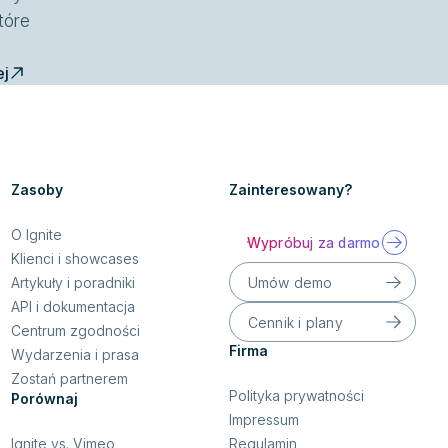
tóre
"
ej
Zasoby
Zainteresowany?
O Ignite
Wypróbuj za darmo
Klienci i showcases
Umów demo
Artykuły i poradniki
API i dokumentacja
Cennik i plany
Centrum zgodności
Firma
Wydarzenia i prasa
Zostań partnerem
Polityka prywatności
Porównaj
Impressum
Regulamin
Ignite vs. Vimeo