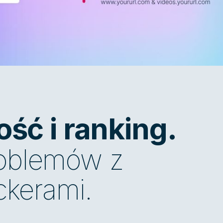
ść i ranking.
roblemów z
ockerami.