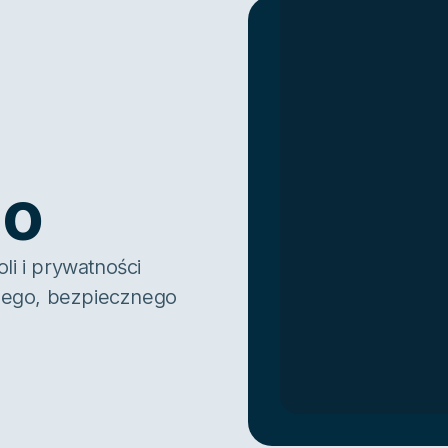
eo
li i prywatności
nego, bezpiecznego