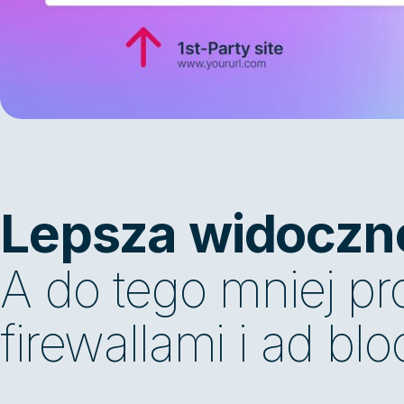
Lepsza widoczno
A do tego mniej p
firewallami i ad bl