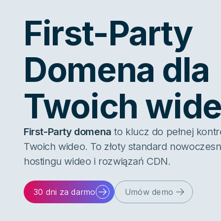
First-Party
Domena dla
Twoich wid
First-Party domena
to klucz do pełnej kontro
Twoich wideo. To złoty standard nowoczes
hostingu wideo i rozwiązań CDN.
30 dni za darmo
Umów demo