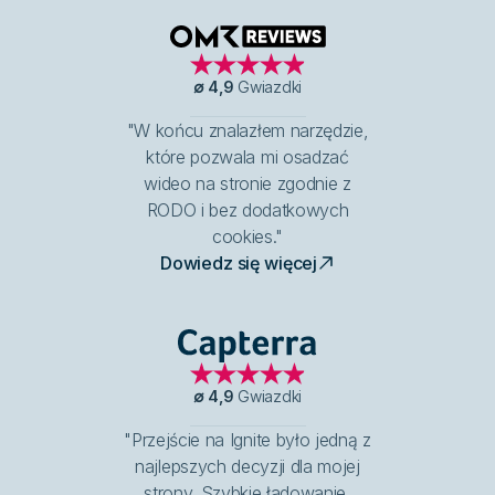
OMR Reviews
∅
4,9
Gwiazdki
"W końcu znalazłem narzędzie,
które pozwala mi osadzać
wideo na stronie zgodnie z
RODO i bez dodatkowych
cookies."
Dowiedz się więcej
Capterra
∅
4,9
Gwiazdki
"Przejście na Ignite było jedną z
najlepszych decyzji dla mojej
strony. Szybkie ładowanie,