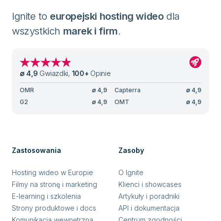
Ignite to
europejski hosting wideo
dla
wszystkich
marek i firm
.
∅
4,9
Gwiazdki
,
100
+
Opinie
OMR
∅
4,9
Capterra
∅
4,9
G2
∅
4,9
OMT
∅
4,9
Zastosowania
Zasoby
Hosting wideo w Europie
O Ignite
Filmy na stronę i marketing
Klienci i showcases
E-learning i szkolenia
Artykuły i poradniki
Strony produktowe i docs
API i dokumentacja
Komunikacja wewnętrzna
Centrum zgodności