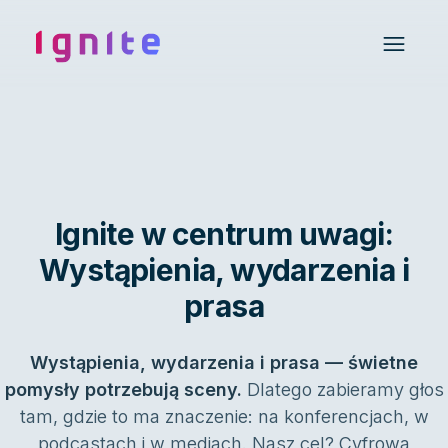
Ignite • Video Experience Cloud
Open 
Ignite w centrum uwagi:
Wystąpienia, wydarzenia i
prasa
Wystąpienia, wydarzenia i prasa — świetne
pomysły potrzebują sceny.
Dlatego zabieramy głos
tam, gdzie to ma znaczenie: na konferencjach, w
podcastach i w mediach. Nasz cel? Cyfrowa