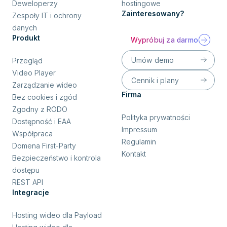
Deweloperzy
hostingowe
Zainteresowany?
Zespoły IT i ochrony
danych
Produkt
Wypróbuj za darmo
Umów demo
Przegląd
Video Player
Cennik i plany
Zarządzanie wideo
Firma
Bez cookies i zgód
Zgodny z RODO
Polityka prywatności
Dostępność i EAA
Impressum
Współpraca
Regulamin
Domena First-Party
Kontakt
Bezpieczeństwo i kontrola
dostępu
REST API
Integracje
Hosting wideo dla Payload