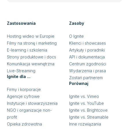
Zastosowania
Zasoby
Hosting wideo w Europie
O Ignite
Filmy na stronę i marketing
Klienci i showcases
E-learning i szkolenia
Artykuły i poradniki
Strony produktowe i docs
API i dokumentacja
Komunikacja wewnętrzna
Centrum zgodności
Live-Streaming
Wydarzenia i prasa
Ignite dla ...
Zostań partnerem
Porównaj
Firmy i korporacje
Agencje cyfrowe
Ignite vs. Vimeo
Instytucje i stowarzyszenia
Ignite vs. YouTube
NGO i organizacje non-
Ignite vs. Brightcove
profit
Ignite vs. Streamable
Opieka zdrowotna
Inne rozwiązania