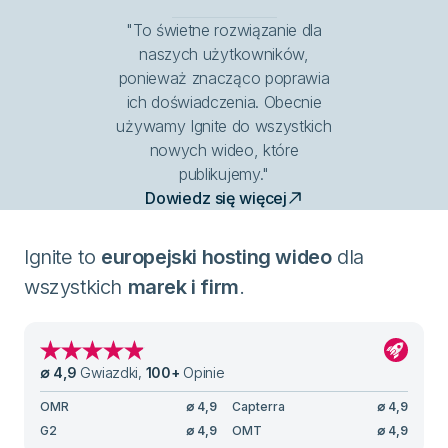
"To świetne rozwiązanie dla
naszych użytkowników,
ponieważ znacząco poprawia
ich doświadczenia. Obecnie
używamy Ignite do wszystkich
nowych wideo, które
publikujemy."
Dowiedz się więcej
Ignite to
europejski hosting wideo
dla
wszystkich
marek i firm
.
∅
4,9
Gwiazdki
,
100
+
Opinie
OMR
∅
4,9
Capterra
∅
4,9
G2
∅
4,9
OMT
∅
4,9