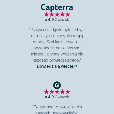
Capterra
∅
4,9
Gwiazdki
"Przejście na Ignite było jedną z
najlepszych decyzji dla mojej
strony. Szybkie ładowanie,
prywatność na pierwszym
miejscu i płynne wrażenia dla
każdego odwiedzającego."
Dowiedz się więcej
G2
∅
4,9
Gwiazdki
"To świetne rozwiązanie dla
naszych użytkowników,