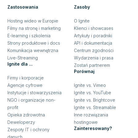
Zastosowania
Zasoby
Hosting wideo w Europie
O Ignite
Filmy na stronę i marketing
Klienci i showcases
E-learning i szkolenia
Artykuły i poradniki
Strony produktowe i docs
API i dokumentacja
Komunikacja wewnętrzna
Centrum zgodności
Live-Streaming
Wydarzenia i prasa
Ignite dla ...
Zostań partnerem
Porównaj
Firmy i korporacje
Agencje cyfrowe
Ignite vs. Vimeo
Instytucje i stowarzyszenia
Ignite vs. YouTube
NGO i organizacje non-
Ignite vs. Brightcove
profit
Ignite vs. Streamable
Opieka zdrowotna
Inne rozwiązania
Deweloperzy
hostingowe
Zainteresowany?
Zespoły IT i ochrony
danych