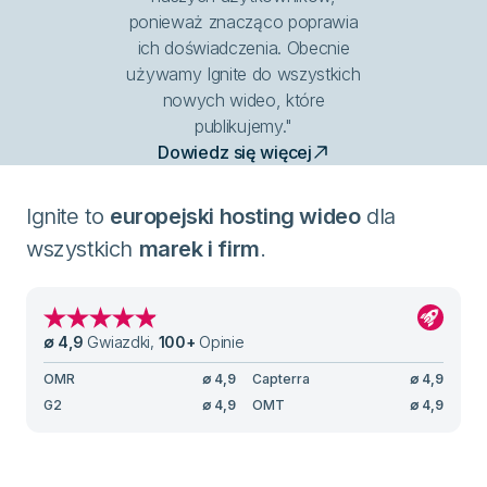
ponieważ znacząco poprawia
ich doświadczenia. Obecnie
używamy Ignite do wszystkich
nowych wideo, które
publikujemy."
Dowiedz się więcej
Ignite to
europejski hosting wideo
dla
wszystkich
marek i firm
.
∅
4,9
Gwiazdki
,
100
+
Opinie
OMR
∅
4,9
Capterra
∅
4,9
G2
∅
4,9
OMT
∅
4,9