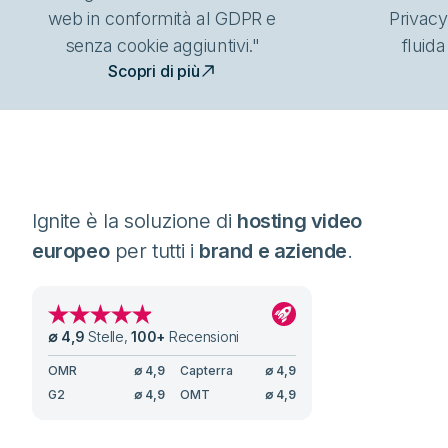
web in conformità al GDPR e
Privacy
senza cookie aggiuntivi."
fluida
Scopri di più
Ignite è la soluzione di
hosting video
europeo
per tutti i
brand e aziende
.
∅
4,9
Stelle
,
100
+
Recensioni
OMR
∅
4,9
Capterra
∅
4,9
G2
∅
4,9
OMT
∅
4,9