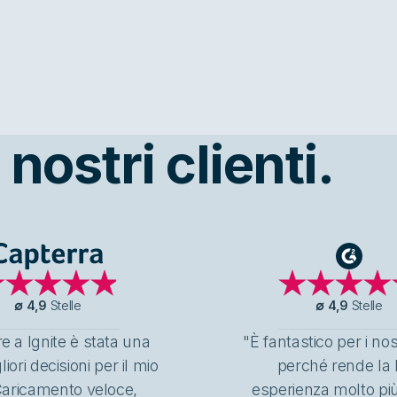
nostri clienti.
Capterra
G2
∅
4,9
Stelle
∅
4,9
Stelle
e a Ignite è stata una
"È fantastico per i nos
liori decisioni per il mio
perché rende la 
 Caricamento veloce,
esperienza molto più