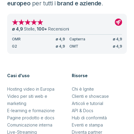
europeo
per tutti i
brand e aziende
.
∅
4,9
Stelle
,
100
+
Recensioni
OMR
∅
4,9
Capterra
∅
4,9
G2
∅
4,9
OMT
∅
4,9
Casi d'uso
Risorse
Hosting video in Europa
Chi è Ignite
Video per siti web e
Clienti e showcase
marketing
Articoli e tutorial
E-learning e formazione
API & Docs
Pagine prodotto e docs
Hub di conformità
Comunicazione interna
Eventi e stampa
Live-Streaming
Diventa partner