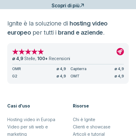
Scopri di più
Ignite è la soluzione di
hosting video
europeo
per tutti i
brand e aziende
.
∅
4,9
Stelle
,
100
+
Recensioni
OMR
∅
4,9
Capterra
∅
4,9
G2
∅
4,9
OMT
∅
4,9
Casi d'uso
Risorse
Hosting video in Europa
Chi è Ignite
Video per siti web e
Clienti e showcase
marketing
Articoli e tutorial