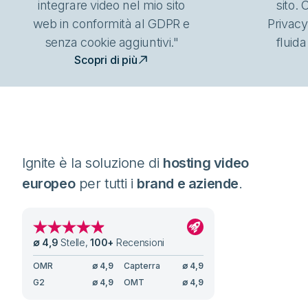
integrare video nel mio sito
sito.
web in conformità al GDPR e
Privacy
senza cookie aggiuntivi."
fluida
Scopri di più
Ignite è la soluzione di
hosting video
europeo
per tutti i
brand e aziende
.
∅
4,9
Stelle
,
100
+
Recensioni
OMR
∅
4,9
Capterra
∅
4,9
G2
∅
4,9
OMT
∅
4,9