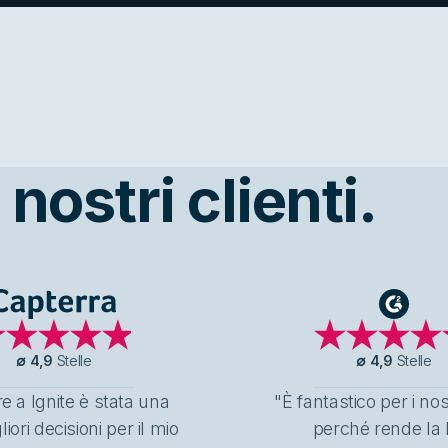
nostri clienti.
Capterra
G2
∅
4,9
Stelle
∅
4,9
Stelle
e a Ignite è stata una
"È fantastico per i nos
liori decisioni per il mio
perché rende la 