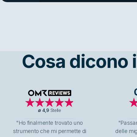
Cosa dicono i 
OMR Reviews
∅
4,9
Stelle
"Ho finalmente trovato uno
"Passar
strumento che mi permette di
delle mig