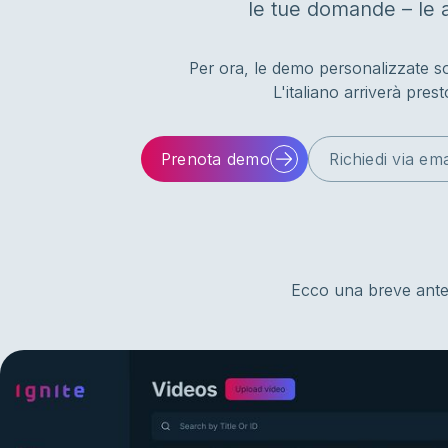
le tue domande – le 
Per ora, le demo personalizzate son
L'italiano arriverà pres
Prenota demo
Richiedi via ema
Ecco una breve antep