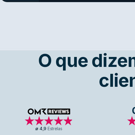
O que dize
clie
OMR Reviews
∅
4,9
Estrelas