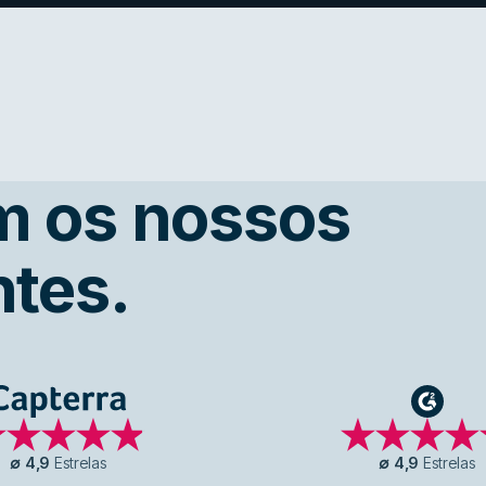
m os nossos
ntes.
Capterra
G2
∅
4,9
Estrelas
∅
4,9
Estrelas