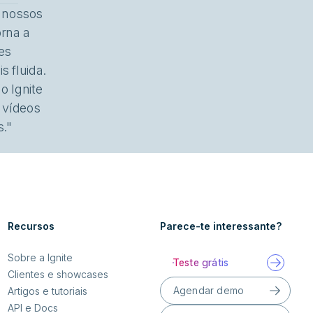
s nossos
orna a
es
s fluida.
 Ignite
 vídeos
."
Recursos
Parece-te interessante?
Sobre a Ignite
Teste grátis
Clientes e showcases
Agendar demo
Artigos e tutoriais
API e Docs