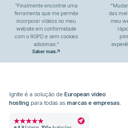
"Finalmente encontrei uma
"Mudar 
ferramenta que me permite
das mel
incorporar vídeos no meu
meu we
website em conformidade
rápi
com o RGPD e sem cookies
pri
adicionais."
experiê
Saber mais
Ignite é a solução de
European video
hosting
para todas as
marcas e empresas
.
∅
4,9
Estrelas
,
100
+
Avaliações