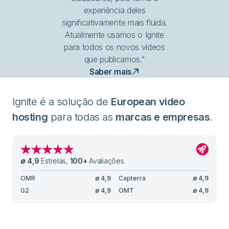
experiência deles
significativamente mais fluida.
Atualmente usamos o Ignite
para todos os novos vídeos
que publicamos."
Saber mais
Ignite é a solução de
European video
hosting
para todas as
marcas e empresas
.
∅
4,9
Estrelas
,
100
+
Avaliações
OMR
∅
4,9
Capterra
∅
4,9
G2
∅
4,9
OMT
∅
4,9