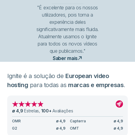
"É excelente para os nossos
utilizadores, pois torna a
experiência deles
significativamente mais fluida.
Atualmente usamos o Ignite
para todos os novos vídeos
que publicamos."
Saber mais
Ignite é a solução de
European video
hosting
para todas as
marcas e empresas
.
∅
4,9
Estrelas
,
100
+
Avaliações
OMR
∅
4,9
Capterra
∅
4,9
G2
∅
4,9
OMT
∅
4,9