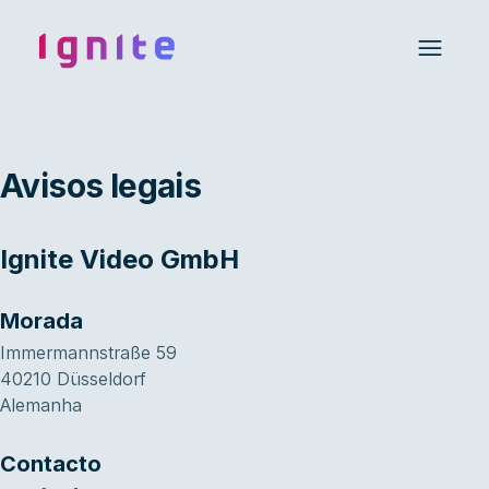
Ignite • Video Experience Cloud
Open 
Avisos legais
Ignite Video GmbH
Morada
Immermannstraße 59
40210 Düsseldorf
Alemanha
Contacto