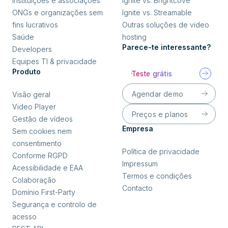
Instituições e associações
Ignite vs. Brightcove
ONGs e organizações sem
Ignite vs. Streamable
fins lucrativos
Outras soluções de video
Saúde
hosting
Parece-te interessante?
Developers
Equipes TI & privacidade
Produto
Teste grátis
Agendar demo
Visão geral
Video Player
Preços e planos
Gestão de vídeos
Empresa
Sem cookies nem
consentimento
Política de privacidade
Conforme RGPD
Impressum
Acessibilidade e EAA
Termos e condições
Colaboração
Contacto
Domínio First-Party
Segurança e controlo de
acesso