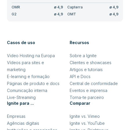
OMR
∅
4,9
Capterra
∅
4,9
G2
∅
4,9
OMT
∅
4,9
Casos de uso
Recursos
Video Hosting na Europa
Sobre a Ignite
Vídeos para sites e
Clientes e showcases
marketing
Artigos e tutoriais
E-learning e formação
API e Docs
Páginas de produto e docs
Central de conformidade
Comunicação interna
Eventos e imprensa
Live-Streaming
Torna-te parceiro
Ignite para ...
Comparar
Empresas
Ignite vs. Vimeo
Agências digitais
Ignite vs. YouTube