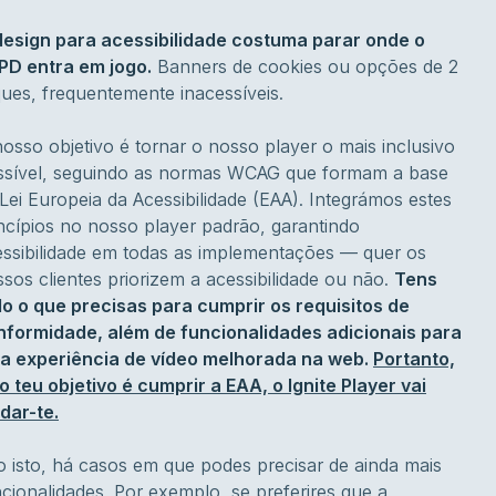
design para acessibilidade costuma parar onde o
PD entra em jogo.
Banners de cookies ou opções de 2
ques, frequentemente inacessíveis.
osso objetivo é tornar o nosso player o mais inclusivo
ssível, seguindo as normas WCAG que formam a base
Lei Europeia da Acessibilidade (EAA). Integrámos estes
ncípios no nosso player padrão, garantindo
essibilidade em todas as implementações — quer os
sos clientes priorizem a acessibilidade ou não.
Tens
do o que precisas para cumprir os requisitos de
nformidade, além de funcionalidades adicionais para
a experiência de vídeo melhorada na web.
Portanto,
o teu objetivo é cumprir a EAA, o Ignite Player vai
dar-te.
o isto, há casos em que podes precisar de ainda mais
cionalidades. Por exemplo, se preferires que a