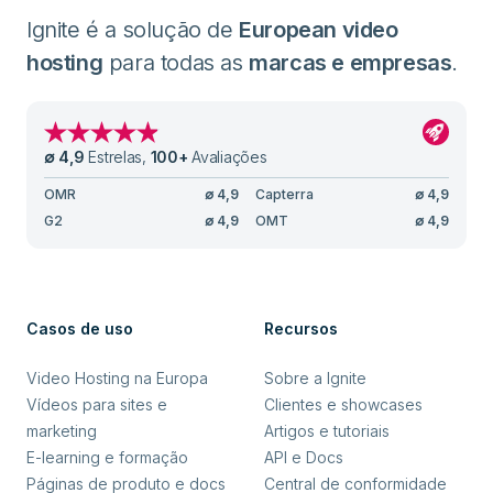
Ignite é a solução de
European video
hosting
para todas as
marcas e empresas
.
∅
4,9
Estrelas
,
100
+
Avaliações
OMR
∅
4,9
Capterra
∅
4,9
G2
∅
4,9
OMT
∅
4,9
Casos de uso
Recursos
Video Hosting na Europa
Sobre a Ignite
Vídeos para sites e
Clientes e showcases
marketing
Artigos e tutoriais
E-learning e formação
API e Docs
Páginas de produto e docs
Central de conformidade