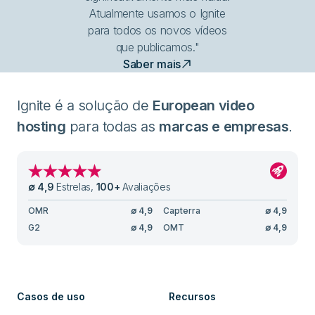
Atualmente usamos o Ignite
para todos os novos vídeos
que publicamos."
Saber mais
Ignite é a solução de
European video
hosting
para todas as
marcas e empresas
.
∅
4,9
Estrelas
,
100
+
Avaliações
OMR
∅
4,9
Capterra
∅
4,9
G2
∅
4,9
OMT
∅
4,9
Casos de uso
Recursos