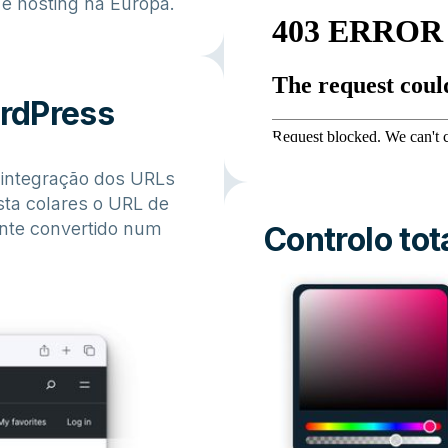
e hosting na Europa.
rdPress
a integração dos URLs
sta colares o URL de
nte convertido num
Controlo tot