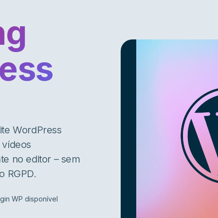
ng
ess
site WordPress
 vídeos
te no editor – sem
 o RGPD.
ugin WP disponível