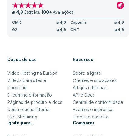
∅
4,9
Estrelas
,
100
+
Avaliações
OMR
∅
4,9
Capterra
∅
4,9
G2
∅
4,9
OMT
∅
4,9
Casos de uso
Recursos
Video Hosting na Europa
Sobre a Ignite
Vídeos para sites e
Clientes e showcases
marketing
Artigos e tutoriais
E-learning e formação
API e Docs
Páginas de produto e docs
Central de conformidade
Comunicação interna
Eventos e imprensa
Live-Streaming
Torna-te parceiro
Ignite para ...
Comparar