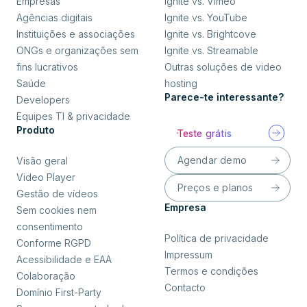
Empresas
Ignite vs. Vimeo
Agências digitais
Ignite vs. YouTube
Instituições e associações
Ignite vs. Brightcove
ONGs e organizações sem
Ignite vs. Streamable
fins lucrativos
Outras soluções de video
Saúde
hosting
Parece-te interessante?
Developers
Equipes TI & privacidade
Produto
Teste grátis
Agendar demo
Visão geral
Video Player
Preços e planos
Gestão de vídeos
Empresa
Sem cookies nem
consentimento
Política de privacidade
Conforme RGPD
Impressum
Acessibilidade e EAA
Termos e condições
Colaboração
Contacto
Domínio First-Party