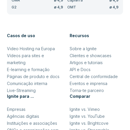
OMR
∅
4,9
Capterra
∅
4,9
G2
∅
4,9
OMT
∅
4,9
Casos de uso
Recursos
Video Hosting na Europa
Sobre a Ignite
Vídeos para sites e
Clientes e showcases
marketing
Artigos e tutoriais
E-learning e formação
API e Docs
Páginas de produto e docs
Central de conformidade
Comunicação interna
Eventos e imprensa
Live-Streaming
Torna-te parceiro
Ignite para ...
Comparar
Empresas
Ignite vs. Vimeo
Agências digitais
Ignite vs. YouTube
Instituições e associações
Ignite vs. Brightcove