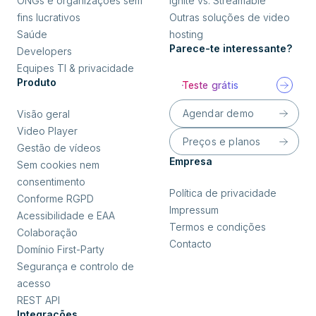
ONGs e organizações sem
Ignite vs. Streamable
fins lucrativos
Outras soluções de video
Saúde
hosting
Parece-te interessante?
Developers
Equipes TI & privacidade
Produto
Teste grátis
Agendar demo
Visão geral
Video Player
Preços e planos
Gestão de vídeos
Empresa
Sem cookies nem
consentimento
Política de privacidade
Conforme RGPD
Impressum
Acessibilidade e EAA
Termos e condições
Colaboração
Contacto
Domínio First-Party
Segurança e controlo de
acesso
REST API
Integrações