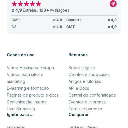
∅
4,9
Estrelas
,
100
+
Avaliações
OMR
∅
4,9
Capterra
∅
4,9
G2
∅
4,9
OMT
∅
4,9
Casos de uso
Recursos
Video Hosting na Europa
Sobre a Ignite
Vídeos para sites e
Clientes e showcases
marketing
Artigos e tutoriais
E-learning e formação
API e Docs
Páginas de produto e docs
Central de conformidade
Comunicação interna
Eventos e imprensa
Live-Streaming
Torna-te parceiro
Ignite para ...
Comparar
Empresas
Ignite vs. Vimeo