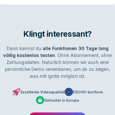
Klingt interessant?
Dann kannst du
alle Funktionen
30 Tage lang
völlig kostenlos testen
. Ohne Abonnement, ohne
Zahlungsdaten. Natürlich können wir auch eine
persönliche Demo vereinbaren, um dir zu zeigen,
was mit Ignite möglich ist.
Exzellente Videoqualität
DSGVO-konform
Gehostet in Europa