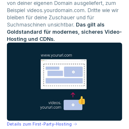
von deiner eigenen Domain ausgeliefert, zum
Beispiel videos.yourdomain.com. Dritte wie wir
bleiben für deine Zuschauer und für
Suchmaschinen unsichtbar.
Das gilt als
Goldstandard für modernes, sicheres Video-
Hosting und CDNs.
Details zum First-Party-Hosting