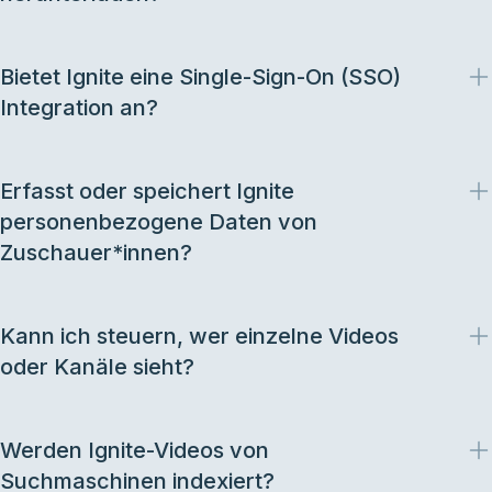
Bietet Ignite eine Single-Sign-On (SSO)
Integration an?
Erfasst oder speichert Ignite
personenbezogene Daten von
Zuschauer*innen?
Kann ich steuern, wer einzelne Videos
oder Kanäle sieht?
Werden Ignite-Videos von
Suchmaschinen indexiert?