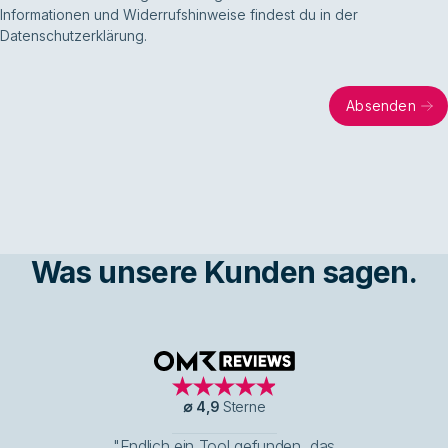
Informationen und Widerrufshinweise findest du in der
Datenschutzerklärung.
Absenden
Was unsere Kunden sagen.
OMR Reviews
∅
4,9
Sterne
"Endlich ein Tool gefunden, das