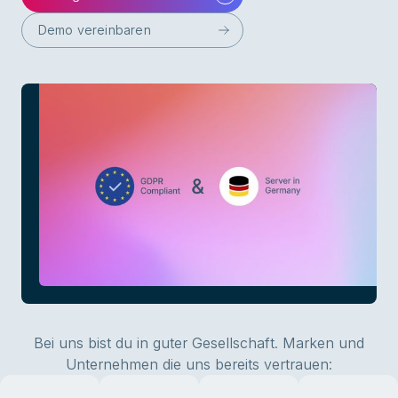
Demo vereinbaren
Bei uns bist du in guter Gesellschaft. Marken und
Unternehmen die uns bereits vertrauen: