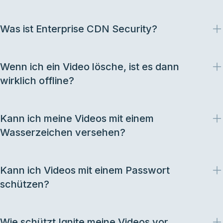
Was ist Enterprise CDN Security?
Wenn ich ein Video lösche, ist es dann
wirklich offline?
Kann ich meine Videos mit einem
Wasserzeichen versehen?
Kann ich Videos mit einem Passwort
schützen?
Wie schützt Ignite meine Videos vor