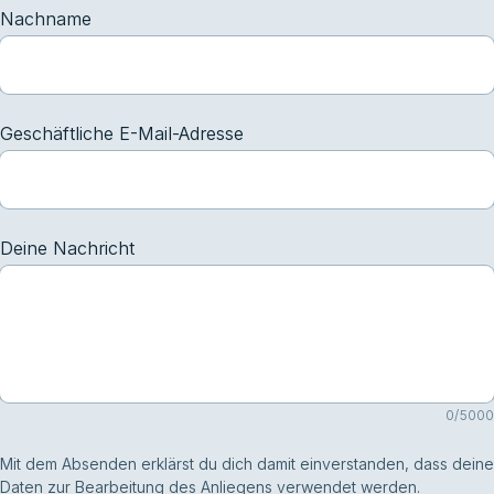
Nachname
Geschäftliche E-Mail-Adresse
Deine Nachricht
0
/
5000
Mit dem Absenden erklärst du dich damit einverstanden, dass deine
Daten zur Bearbeitung des Anliegens verwendet werden.