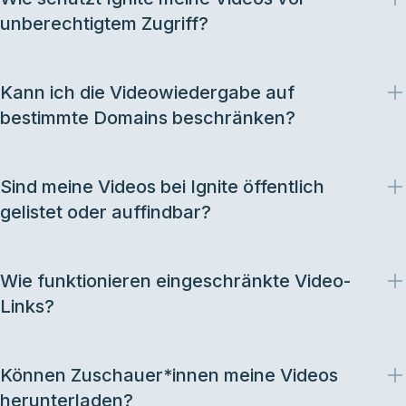
unberechtigtem Zugriff?
Kann ich die Videowiedergabe auf
bestimmte Domains beschränken?
Sind meine Videos bei Ignite öffentlich
gelistet oder auffindbar?
Wie funktionieren eingeschränkte Video-
Links?
Können Zuschauer*innen meine Videos
herunterladen?