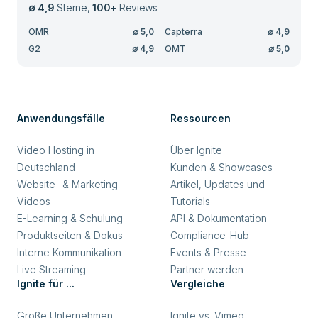
∅
4,9
Sterne
,
100
+
Reviews
OMR
∅
5,0
Capterra
∅
4,9
G2
∅
4,9
OMT
∅
5,0
Anwendungsfälle
Ressourcen
Video Hosting in
Über Ignite
Deutschland
Kunden & Showcases
Website- & Marketing-
Artikel, Updates und
Videos
Tutorials
E-Learning & Schulung
API & Dokumentation
Produktseiten & Dokus
Compliance-Hub
Interne Kommunikation
Events & Presse
Live Streaming
Partner werden
Ignite für ...
Vergleiche
Große Unternehmen
Ignite vs. Vimeo