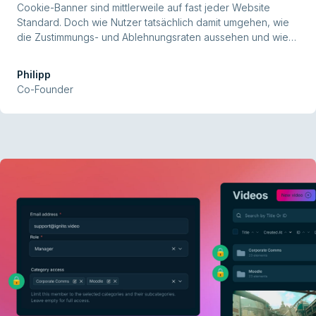
Cookie-Banner sind mittlerweile auf fast jeder Website
Standard. Doch wie Nutzer tatsächlich damit umgehen, wie
die Zustimmungs- und Ablehnungsraten aussehen und wie
viele Banner wirklich DSGVO-konform sind, bleibt oft unklar.
Um mehr Transparenz zu schaffen, haben wir die
Philipp
wichtigsten Studien der letzten Jahre zusammengetragen
Co-Founder
und ausgewertet. Insgesamt haben wir 29 Studien
zusammengestellt, die verschiedene Aspekte von Cookie-
Bannern beleuchten.