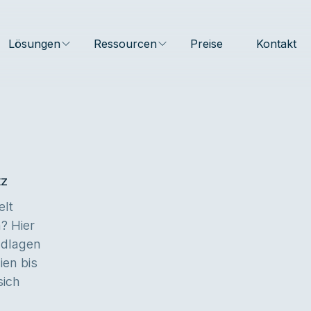
Lösungen
Ressourcen
Preise
Kontakt
tz
elt
? Hier
ndlagen
en bis
sich