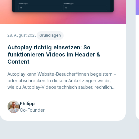
28. August 2025
Grundlagen
Autoplay richtig einsetzen: So
funktionieren Videos im Header &
Content
Autoplay kann Website-Besucher*innen begeistern –
oder abschrecken. In diesem Artikel zeigen wir dir,
wie du Autoplay-Videos technisch sauber, rechtlich
sicher und nutzerfreundlich einsetzt. Mit praktischen
Beispielen, Best Practices und Tipps direkt aus
Philipp
Kundenprojekten.
Co-Founder