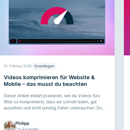
10. Februar 2025
Grundlagen
Videos komprimieren für Website &
Mobile – das musst du beachten
Dieser Artikel erklärt praxisnah, wie du Videos fürs
Web so komprimierst, dass sie schnell laden, gut
aussehen und nicht unnötig Daten verbrauchen. Du
lernst, worauf es bei Auflösung, Bitrate und Codecs
ankommt, welche Arbeitsabläufe sich eignen – und
Philipp
wie du typische Fehler vermeidest.
Co-Founder