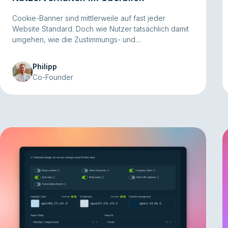
Cookie-Banner sind mittlerweile auf fast jeder
Website Standard. Doch wie Nutzer tatsächlich damit
umgehen, wie die Zustimmungs- und
Ablehnungsraten aussehen und wie viele Banner
wirklich DSGVO-konform sind, bleibt oft unklar. Um
Philipp
mehr Transparenz zu schaffen, haben wir die
Co-Founder
wichtigsten Studien der letzten Jahre
zusammengetragen und ausgewertet. Insgesamt
haben wir 29 Studien zusammengestellt, die
verschiedene Aspekte von Cookie-Bannern
beleuchten.