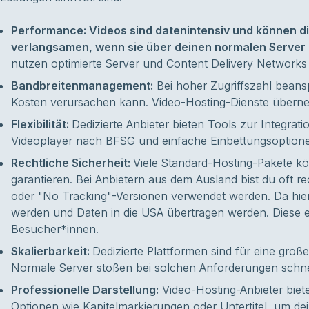
Performance: Videos sind datenintensiv und können d
verlangsamen, wenn sie über deinen normalen Server 
nutzen optimierte Server und Content Delivery Networks 
Bandbreitenmanagement:
Bei hoher Zugriffszahl beans
Kosten verursachen kann. Video-Hosting-Dienste übern
Flexibilität:
Dedizierte Anbieter bieten Tools zur Integrat
Videoplayer nach BFSG
und einfache Einbettungsoptione
Rechtliche Sicherheit:
Viele Standard-Hosting-Pakete k
garantieren. Bei Anbietern aus dem Ausland bist du oft r
oder "No Tracking"-Versionen verwendet werden. Da hier
werden und Daten in die USA übertragen werden. Diese er
Besucher*innen.
Skalierbarkeit:
Dedizierte Plattformen sind für eine gro
Normale Server stoßen bei solchen Anforderungen schne
Professionelle Darstellung:
Video-Hosting-Anbieter biet
Optionen wie
Kapitelmarkierungen
oder Untertitel, um de