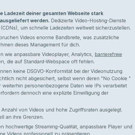
ie Ladezeit deiner gesamten Webseite stark
ausgeliefert werden.
Dedizierte Video-Hosting-Dienste
(CDNs), um schnelle Ladezeiten weltweit sicherzustellen.
pruchen Videos enorme Bandbreite, was zusätzliche
ehmen dieses Management für dich.
ion wie anpassbare Videoplayer, Analytics,
barrierefreie
n, die auf Standard-Webspace oft fehlen.
önnen keine DSGVO-Konformität bei der Videonutzung
echtlich nicht abgesichert, selbst wenn deren "No Cookie "
 weiterhin personenbezogene Daten wie IPs verarbeitet
fordern dennoch eine explizite Einwilligung der
ße Anzahl von Videos und hohe Zugriffsraten ausgelegt.
ll an ihre Grenzen.
en hochwertige Streaming-Qualität, anpassbare Player und
ine Videos professionell zu präsentieren.