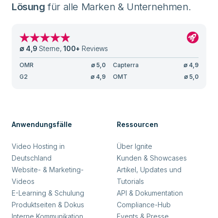
Lösung
für alle Marken & Unternehmen.
∅
4,9
Sterne
,
100
+
Reviews
OMR
∅
5,0
Capterra
∅
4,9
G2
∅
4,9
OMT
∅
5,0
Anwendungsfälle
Ressourcen
Video Hosting in
Über Ignite
Deutschland
Kunden & Showcases
Website- & Marketing-
Artikel, Updates und
Videos
Tutorials
E-Learning & Schulung
API & Dokumentation
Produktseiten & Dokus
Compliance-Hub
Interne Kommunikation
Events & Presse