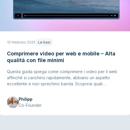
10 febbraio 2025
Le basi
Comprimere video per web e mobile – Alta
qualità con file minimi
Questa guida spiega come comprimere i video per il web
affinché si carichino rapidamente, abbiano un aspetto
eccellente e non sprechino banda. Scoprirai quali
impostazioni contano di più – dalla risoluzione al bitrate –
quali workflow utilizzare e come evitare gli errori più comuni.
Philipp
Perfetta per chi vuole migliorare le prestazioni senza
Co-Founder
sacrificare la qualità video.