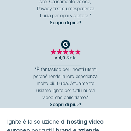
sito. Caricamento veloce,
Privacy first e un'esperienza
fluida per ogni visitatore."
Scopri di più
G2
∅
4,9
Stelle
"È fantastico per i nostri utenti
perché rende la loro esperienza
molto più fluida. Attualmente
usiamo Ignite per tutti i nuovi
video che carichiamo."
Scopri di più
Ignite è la soluzione di
hosting video
europeo
per tutti i
brand e aziende
.