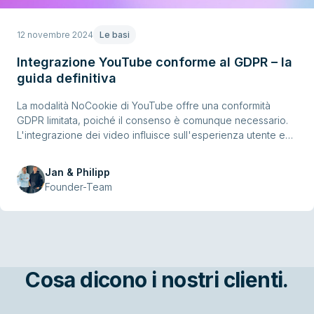
12 novembre 2024
Le basi
Integrazione YouTube conforme al GDPR – la
guida definitiva
La modalità NoCookie di YouTube offre una conformità
GDPR limitata, poiché il consenso è comunque necessario.
L'integrazione dei video influisce sull'esperienza utente e
limita le visualizzazioni. Scopri come affrontare queste sfide,
rispettare i requisiti del GDPR ed esplorare opzioni pratiche
Jan & Philipp
per un'integrazione video rispettosa della privacy.
Founder-Team
Cosa dicono i nostri clienti.