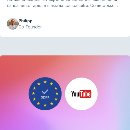
caricamento rapidi e massima compatibilità. Come posso
ottimizzare il tempo di caricamento dei miei video? Quale
formato video offre il miglior equilibrio tra qualità e consumo
Philipp
di banda? Questa guida ti aiuta a comprendere i formati più
Co-Founder
comuni, valutarne pro e contro e prendere una decisione
informata in base alle tue esigenze. Che il tuo sito web
faccia fatica con file di grandi dimensioni o che tu sia uno
sviluppatore o designer alla ricerca della soluzione migliore,
questa guida ti fornirà le risposte che cerchi.