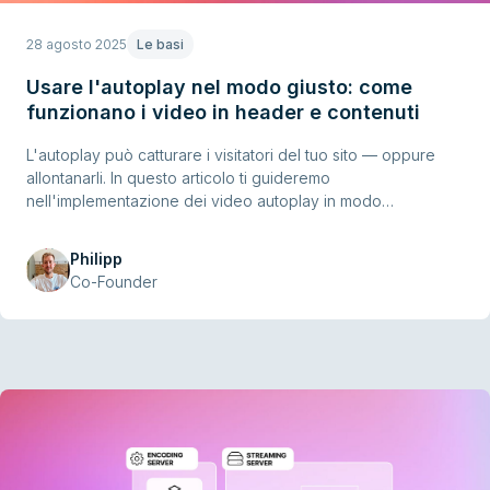
28 agosto 2025
Le basi
Usare l'autoplay nel modo giusto: come
funzionano i video in header e contenuti
L'autoplay può catturare i visitatori del tuo sito — oppure
allontanarli. In questo articolo ti guideremo
nell'implementazione dei video autoplay in modo
tecnicamente corretto, legalmente sicuro e user-friendly.
Troverai esempi pratici, best practices e consigli operativi
Philipp
tratti da progetti reali con i nostri clienti.
Co-Founder