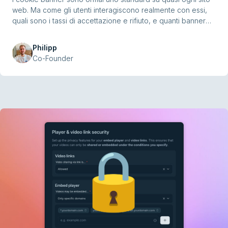
web. Ma come gli utenti interagiscono realmente con essi,
quali sono i tassi di accettazione e rifiuto, e quanti banner
sono davvero conformi al GDPR spesso resta poco chiaro.
Per portare maggiore trasparenza, abbiamo raccolto e
Philipp
analizzato gli studi più importanti degli ultimi anni. In totale,
Co-Founder
abbiamo compilato 29 studi che fanno luce su diversi aspetti
dei cookie banner.