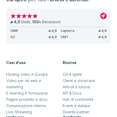
∅
4,9
Stelle
,
100
+
Recensioni
OMR
∅
4,9
Capterra
∅
4,9
G2
∅
4,9
OMT
∅
4,9
Casi d'uso
Risorse
Hosting video in Europa
Chi è Ignite
Video per siti web e
Clienti e showcase
marketing
Articoli e tutorial
E-learning e formazione
API & Docs
Pagine prodotto e docs
Hub di conformità
Comunicazione interna
Eventi e stampa
Live-Streaming
Diventa partner