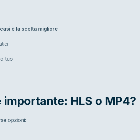
asi è la scelta migliore
tici
to tuo
 importante: HLS o MP4?
rse opzioni: