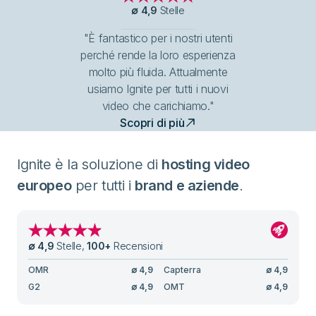
∅
4,9
Stelle
"È fantastico per i nostri utenti
perché rende la loro esperienza
molto più fluida. Attualmente
usiamo Ignite per tutti i nuovi
video che carichiamo."
Scopri di più
Ignite è la soluzione di
hosting video
europeo
per tutti i
brand e aziende
.
∅
4,9
Stelle
,
100
+
Recensioni
OMR
∅
4,9
Capterra
∅
4,9
G2
∅
4,9
OMT
∅
4,9