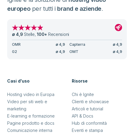
europeo
per tutti i
brand e aziende
.
∅
4,9
Stelle
,
100
+
Recensioni
OMR
∅
4,9
Capterra
∅
4,9
G2
∅
4,9
OMT
∅
4,9
Casi d'uso
Risorse
Hosting video in Europa
Chi è Ignite
Video per siti web e
Clienti e showcase
marketing
Articoli e tutorial
E-learning e formazione
API & Docs
Pagine prodotto e docs
Hub di conformità
Comunicazione interna
Eventi e stampa