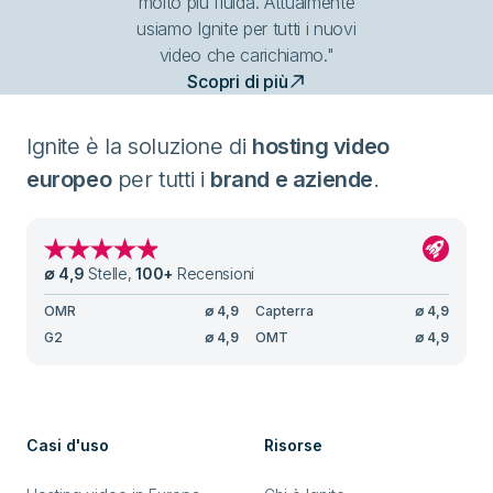
molto più fluida. Attualmente
usiamo Ignite per tutti i nuovi
video che carichiamo."
Scopri di più
Ignite è la soluzione di
hosting video
europeo
per tutti i
brand e aziende
.
∅
4,9
Stelle
,
100
+
Recensioni
OMR
∅
4,9
Capterra
∅
4,9
G2
∅
4,9
OMT
∅
4,9
Casi d'uso
Risorse