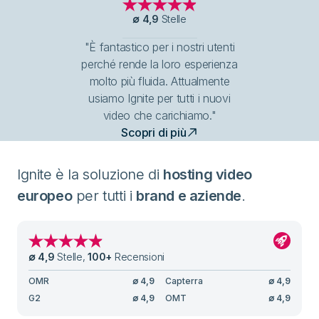
∅
4,9
Stelle
"È fantastico per i nostri utenti
perché rende la loro esperienza
molto più fluida. Attualmente
usiamo Ignite per tutti i nuovi
video che carichiamo."
Scopri di più
Ignite è la soluzione di
hosting video
europeo
per tutti i
brand e aziende
.
∅
4,9
Stelle
,
100
+
Recensioni
OMR
∅
4,9
Capterra
∅
4,9
G2
∅
4,9
OMT
∅
4,9