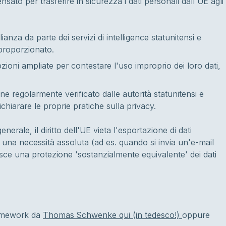
to per trasferire in sicurezza i dati personali dall'UE agli
lianza da parte dei servizi di intelligence statunitensi e
 proporzionato.
pzioni ampliate per contestare l'uso improprio dei loro dati,
ne regolarmente verificato dalle autorità statunitensi e
ichiarare le proprie pratiche sulla privacy.
enerale, il diritto dell'UE vieta l'esportazione di dati
a una necessità assoluta (ad es. quando si invia un'e-mail
ce una protezione 'sostanzialmente equivalente' dei dati
framework da
Thomas Schwenke qui (in tedesco!)
oppure