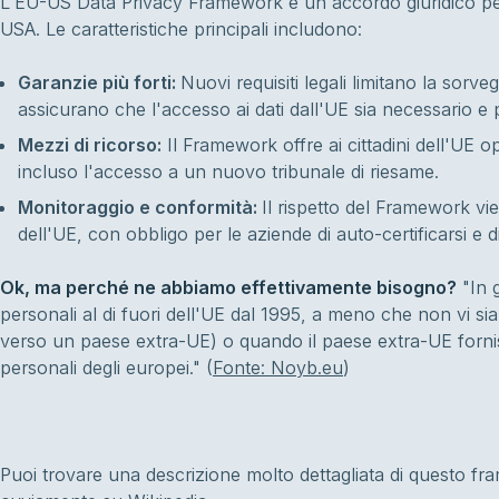
L'EU-US Data Privacy Framework è un accordo giuridico pensa
USA. Le caratteristiche principali includono:
Garanzie più forti:
Nuovi requisiti legali limitano la sorveg
assicurano che l'accesso ai dati dall'UE sia necessario e
Mezzi di ricorso:
Il Framework offre ai cittadini dell'UE o
incluso l'accesso a un nuovo tribunale di riesame.
Monitoraggio e conformità:
Il rispetto del Framework vie
dell'UE, con obbligo per le aziende di auto-certificarsi e d
Ok, ma perché ne abbiamo effettivamente bisogno?
"In g
personali al di fuori dell'UE dal 1995, a meno che non vi si
verso un paese extra-UE) o quando il paese extra-UE fornis
personali degli europei." (
Fonte: Noyb.eu
)
Puoi trovare una descrizione molto dettagliata di questo 