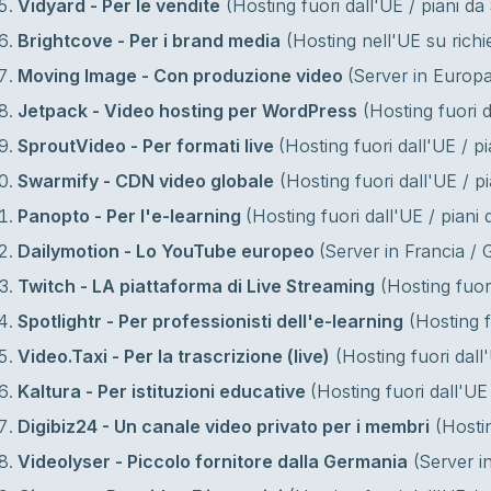
Vidyard - Per le vendite
(Hosting fuori dall'UE / piani d
Brightcove - Per i brand media
(Hosting nell'UE su richi
Moving Image - Con produzione video
(Server in Europa
Jetpack - Video hosting per WordPress
(Hosting fuori d
SproutVideo - Per formati live
(Hosting fuori dall'UE / p
Swarmify - CDN video globale
(Hosting fuori dall'UE / p
Panopto - Per l'e-learning
(Hosting fuori dall'UE / piani
Dailymotion - Lo YouTube europeo
(Server in Francia / 
Twitch - LA piattaforma di Live Streaming
(Hosting fuori
Spotlightr - Per professionisti dell'e-learning
(Hosting f
Video.Taxi - Per la trascrizione (live)
(Hosting fuori dall
Kaltura - Per istituzioni educative
(Hosting fuori dall'UE
Digibiz24 - Un canale video privato per i membri
(Hostin
Videolyser - Piccolo fornitore dalla Germania
(Server i