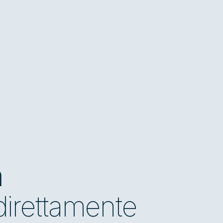
m
 direttamente