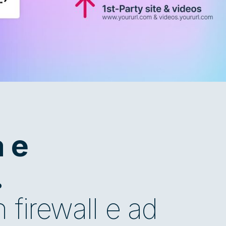
à e
.
firewall e ad