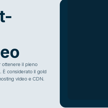
t-
deo
 ottenere il pieno
. È considerato il gold
hosting video e CDN.