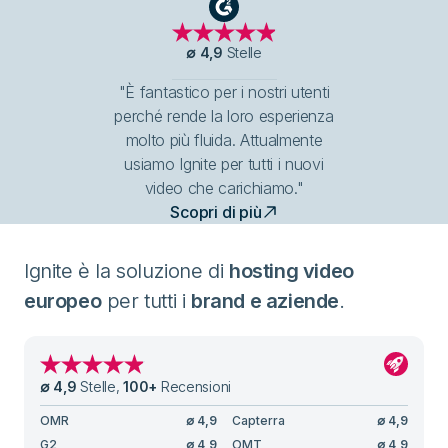
G2
∅
4,9
Stelle
"È fantastico per i nostri utenti
perché rende la loro esperienza
molto più fluida. Attualmente
usiamo Ignite per tutti i nuovi
video che carichiamo."
Scopri di più
Ignite è la soluzione di
hosting video
europeo
per tutti i
brand e aziende
.
∅
4,9
Stelle
,
100
+
Recensioni
OMR
∅
4,9
Capterra
∅
4,9
G2
∅
4,9
OMT
∅
4,9