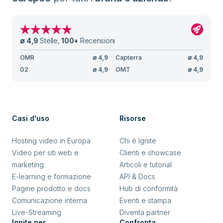
∅
4,9
Stelle
,
100
+
Recensioni
OMR
∅
4,9
Capterra
∅
4,9
G2
∅
4,9
OMT
∅
4,9
Casi d'uso
Risorse
Hosting video in Europa
Chi è Ignite
Video per siti web e
Clienti e showcase
marketing
Articoli e tutorial
E-learning e formazione
API & Docs
Pagine prodotto e docs
Hub di conformità
Comunicazione interna
Eventi e stampa
Live-Streaming
Diventa partner
Ignite per ...
Confronta