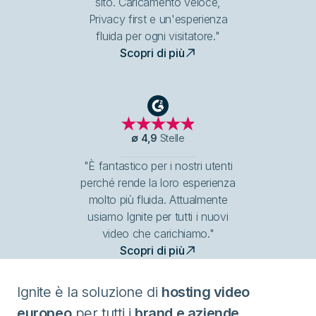
sito. Caricamento veloce,
Privacy first e un'esperienza
fluida per ogni visitatore."
Scopri di più
G2
∅
4,9
Stelle
"È fantastico per i nostri utenti
perché rende la loro esperienza
molto più fluida. Attualmente
usiamo Ignite per tutti i nuovi
video che carichiamo."
Scopri di più
Ignite è la soluzione di
hosting video
europeo
per tutti i
brand e aziende
.