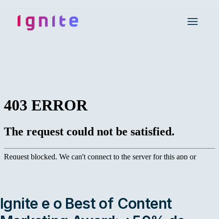
Ignite • Video Experience Cloud
Open 
Ignite e o Best of Content