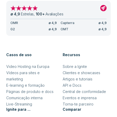
∅
4,9
Estrelas
,
100
+
Avaliações
OMR
∅
4,9
Capterra
∅
4,9
G2
∅
4,9
OMT
∅
4,9
Casos de uso
Recursos
Video Hosting na Europa
Sobre a Ignite
Vídeos para sites e
Clientes e showcases
marketing
Artigos e tutoriais
E-learning e formação
API e Docs
Páginas de produto e docs
Central de conformidade
Comunicação interna
Eventos e imprensa
Live-Streaming
Torna-te parceiro
Ignite para ...
Comparar