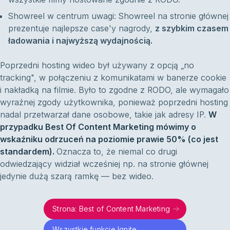
Showreel w centrum uwagi: Showreel na stronie głównej
prezentuje najlepsze case'y nagrody,
z szybkim czasem
ładowania i najwyższą wydajnością.
Poprzedni hosting wideo był używany z opcją „no
tracking", w połączeniu z komunikatami w banerze cookie
i nakładką na filmie. Było to zgodne z RODO, ale wymagało
wyraźnej zgody użytkownika, ponieważ poprzedni hosting
nadal przetwarzał dane osobowe, takie jak adresy IP.
W
przypadku Best Of Content Marketing mówimy o
wskaźniku odrzuceń na poziomie prawie 50% (co jest
standardem).
Oznacza to, że niemal co drugi
odwiedzający widział wcześniej np. na stronie głównej
jedynie dużą szarą ramkę — bez wideo.
Strona: Best of Content Marketing
Wszystkie funkcje Ignite