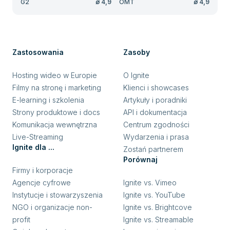
G2
∅
4,9
OMT
∅
4,9
Zastosowania
Zasoby
Hosting wideo w Europie
O Ignite
Filmy na stronę i marketing
Klienci i showcases
E-learning i szkolenia
Artykuły i poradniki
Strony produktowe i docs
API i dokumentacja
Komunikacja wewnętrzna
Centrum zgodności
Live-Streaming
Wydarzenia i prasa
Ignite dla ...
Zostań partnerem
Porównaj
Firmy i korporacje
Agencje cyfrowe
Ignite vs. Vimeo
Instytucje i stowarzyszenia
Ignite vs. YouTube
NGO i organizacje non-
Ignite vs. Brightcove
profit
Ignite vs. Streamable