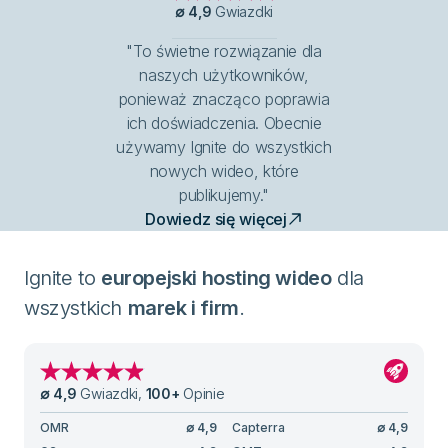
∅
4,9
Gwiazdki
"To świetne rozwiązanie dla
naszych użytkowników,
ponieważ znacząco poprawia
ich doświadczenia. Obecnie
używamy Ignite do wszystkich
nowych wideo, które
publikujemy."
Dowiedz się więcej
Ignite to
europejski hosting wideo
dla
wszystkich
marek i firm
.
∅
4,9
Gwiazdki
,
100
+
Opinie
OMR
∅
4,9
Capterra
∅
4,9