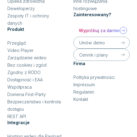
Opieka zdrowotna
Inne rozwiązania
Deweloperzy
hostingowe
Zainteresowany?
Zespoły IT i ochrony
danych
Produkt
Wypróbuj za darmo
Umów demo
Przegląd
Video Player
Cennik i plany
Zarządzanie wideo
Firma
Bez cookies i zgód
Zgodny z RODO
Polityka prywatności
Dostępność i EAA
Impressum
Współpraca
Regulamin
Domena First-Party
Kontakt
Bezpieczeństwo i kontrola
dostępu
REST API
Integracje
Hosting wideo dla Payload