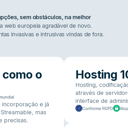
upções, sem obstáculos, na melhor
ia web europeia agradável de novo.
s invasivas e intrusivas vindas de fora.
l como o
Hosting 
Hosting, codificaçã
através de servido
 mundial
interface de admini
 incorporação e já
Conforme RGPD
Alo
o Streamable, mas
e precisas.