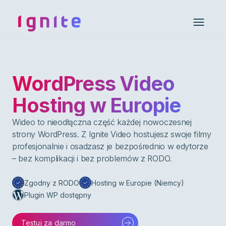
Ignite • Video Experience Cloud
Open 
WordPress Video
Hosting w Europie
Wideo to nieodłączna część każdej nowoczesnej
strony WordPress. Z Ignite Video hostujesz swoje filmy
profesjonalnie i osadzasz je bezpośrednio w edytorze
– bez komplikacji i bez problemów z RODO.
Zgodny z RODO
Hosting w Europie (Niemcy)
Plugin WP dostępny
Testuj za darmo