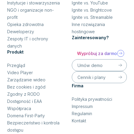
Instytucje i stowarzyszenia
Ignite vs. YouTube
NGO i organizacje non-
Ignite vs. Brightcove
profit
Ignite vs. Streamable
Opieka zdrowotna
Inne rozwiązania
Deweloperzy
hostingowe
Zainteresowany?
Zespoły IT i ochrony
danych
Produkt
Wypróbuj za darmo
Umów demo
Przegląd
Video Player
Cennik i plany
Zarządzanie wideo
Firma
Bez cookies i zgód
Zgodny z RODO
Polityka prywatności
Dostępność i EAA
Impressum
Współpraca
Regulamin
Domena First-Party
Kontakt
Bezpieczeństwo i kontrola
dostępu