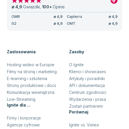
∅
4,9
Gwiazdki
,
100
+
Opinie
OMR
∅
4,9
Capterra
∅
4,9
G2
∅
4,9
OMT
∅
4,9
Zastosowania
Zasoby
Hosting wideo w Europie
O Ignite
Filmy na stronę i marketing
Klienci i showcases
E-learning i szkolenia
Artykuły i poradniki
Strony produktowe i docs
API i dokumentacja
Komunikacja wewnętrzna
Centrum zgodności
Live-Streaming
Wydarzenia i prasa
Ignite dla ...
Zostań partnerem
Porównaj
Firmy i korporacje
Agencje cyfrowe
Ignite vs. Vimeo