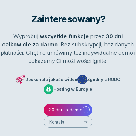
Zainteresowany?
Wypróbuj
wszystkie funkcje
przez
30 dni
całkowicie za darmo
. Bez subskrypcji, bez danych
płatności. Chętnie umówimy też indywidualne demo i
pokażemy Ci możliwości Ignite.
Doskonała jakość wideo
Zgodny z RODO
Hosting w Europie
30 dni za darmo
Kontakt