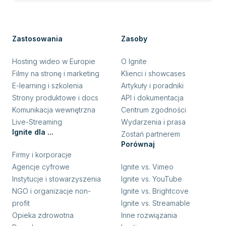
Zastosowania
Zasoby
Hosting wideo w Europie
O Ignite
Filmy na stronę i marketing
Klienci i showcases
E-learning i szkolenia
Artykuły i poradniki
Strony produktowe i docs
API i dokumentacja
Komunikacja wewnętrzna
Centrum zgodności
Live-Streaming
Wydarzenia i prasa
Ignite dla ...
Zostań partnerem
Porównaj
Firmy i korporacje
Agencje cyfrowe
Ignite vs. Vimeo
Instytucje i stowarzyszenia
Ignite vs. YouTube
NGO i organizacje non-
Ignite vs. Brightcove
profit
Ignite vs. Streamable
Opieka zdrowotna
Inne rozwiązania