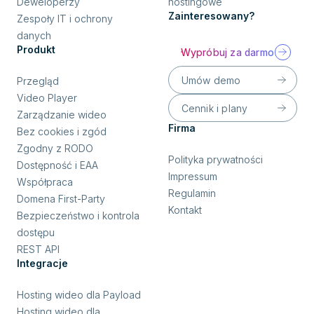
Deweloperzy
hostingowe
Zainteresowany?
Zespoły IT i ochrony
danych
Produkt
Wypróbuj za darmo
Umów demo
Przegląd
Video Player
Cennik i plany
Zarządzanie wideo
Firma
Bez cookies i zgód
Zgodny z RODO
Polityka prywatności
Dostępność i EAA
Impressum
Współpraca
Regulamin
Domena First-Party
Kontakt
Bezpieczeństwo i kontrola
dostępu
REST API
Integracje
Hosting wideo dla Payload
Hosting wideo dla