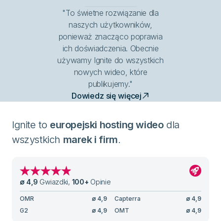
"To świetne rozwiązanie dla
naszych użytkowników,
ponieważ znacząco poprawia
ich doświadczenia. Obecnie
używamy Ignite do wszystkich
nowych wideo, które
publikujemy."
Dowiedz się więcej
Ignite to
europejski hosting wideo
dla
wszystkich
marek i firm
.
∅
4,9
Gwiazdki
,
100
+
Opinie
OMR
∅
4,9
Capterra
∅
4,9
G2
∅
4,9
OMT
∅
4,9