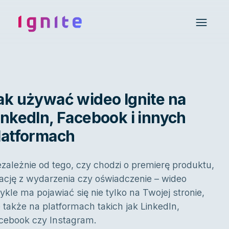
Ignite • Video Experience Cloud
Open 
ak używać wideo Ignite na
inkedIn, Facebook i innych
latformach
ezależnie od tego, czy chodzi o premierę produktu,
lację z wydarzenia czy oświadczenie – wideo
ykle ma pojawiać się nie tylko na Twojej stronie,
e także na platformach takich jak LinkedIn,
cebook czy Instagram.