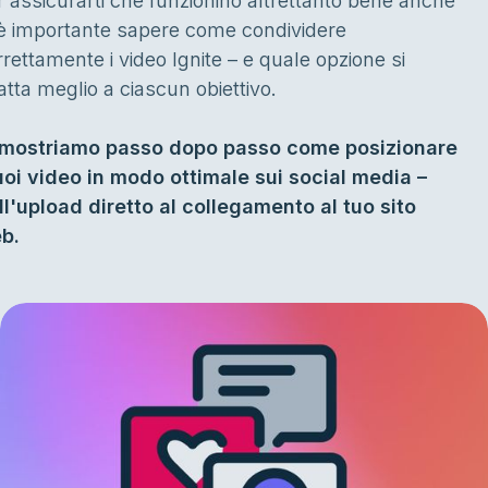
r assicurarti che funzionino altrettanto bene anche
, è importante sapere come condividere
rrettamente i video Ignite – e quale opzione si
atta meglio a ciascun obiettivo.
 mostriamo passo dopo passo come posizionare
tuoi video in modo ottimale sui social media –
ll'upload diretto al collegamento al tuo sito
b.