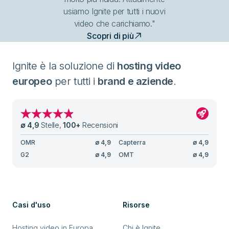
usiamo Ignite per tutti i nuovi
video che carichiamo."
Scopri di più
Ignite è la soluzione di
hosting video
europeo
per tutti i
brand e aziende
.
∅
4,9
Stelle
,
100
+
Recensioni
OMR
∅
4,9
Capterra
∅
4,9
G2
∅
4,9
OMT
∅
4,9
Casi d'uso
Risorse
Hosting video in Europa
Chi è Ignite