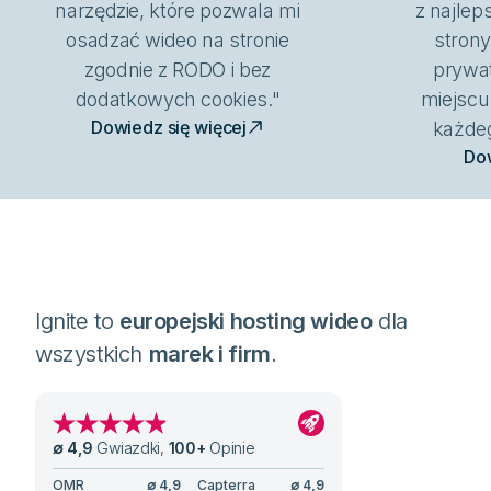
narzędzie, które pozwala mi
z najlep
osadzać wideo na stronie
strony
zgodnie z RODO i bez
prywa
dodatkowych cookies."
miejscu
Dowiedz się więcej
każde
Dow
Ignite to
europejski hosting wideo
dla
wszystkich
marek i firm
.
∅
4,9
Gwiazdki
,
100
+
Opinie
OMR
∅
4,9
Capterra
∅
4,9