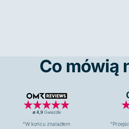
Co mówią na
OMR Reviews
∅
4,9
Gwiazdki
"W końcu znalazłem
"Przejśc