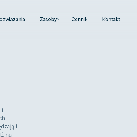
ozwiązania
Zasoby
Cennik
Kontakt
 i
ch
dzają i
dź na