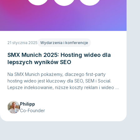
21 stycznia 2025
Wydarzenia i konferencje
SMX Munich 2025: Hosting wideo dla
lepszych wyników SEO
Na SMX Munich pokażemy, dlaczego first-party
hosting wideo jest kluczowy dla SEO, SEM i Social.
Lepsze indeksowanie, niższe koszty reklam i wideo z
social mediów napędzające konwersje na landing
page'ach – bez cookies, zgodny z RODO i
Philipp
błyskawicznie szybki.
Co-Founder