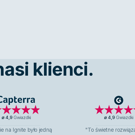
si klienci.
Capterra
G2
∅
4,9
Gwiazdki
∅
4,9
Gwiazdki
ie na Ignite było jedną
"To świetne rozwiąza