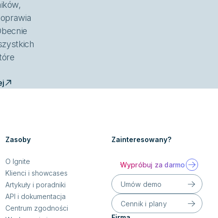
ików,
poprawia
Obecnie
zystkich
tóre
"
ej
Zasoby
Zainteresowany?
O Ignite
Wypróbuj za darmo
Klienci i showcases
Umów demo
Artykuły i poradniki
API i dokumentacja
Cennik i plany
Centrum zgodności
Firma